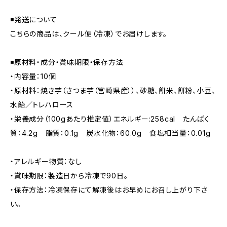
◾発送について
こちらの商品は、クール便（冷凍）でお届けします。
◾原材料・成分・賞味期限・保存方法
・内容量：10個
・原材料：焼き芋（さつま芋（宮崎県産））、砂糖、餅米、餅粉、小豆、
水飴／トレハロース
・栄養成分（100gあたり推定値）エネルギー:258cal たんぱく
質：4.2g 脂質：0.1g 炭水化物：60.0g 食塩相当量：0.01g
・アレルギー物質：なし
・賞味期限：製造日から冷凍で90日。
・保存方法：冷凍保存にて解凍後はお早めにお召し上がり下さ
い。