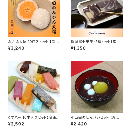
みかん大福 10個入セット 【冷凍
都城郷土菓子・3種セット【常温
便】フルーツ大福 ジューシー 白
便】木目羹 高麗菓子 煎粉餅 祝
¥3,240
¥1,350
あん ギフト プレゼント おもたせ
菓子 きもっかん これがし いこも
九州 宮崎 都城
ち 薩摩銘菓 九州 宮崎 都城
くずバー 10本入りセット【冷凍
小山田のぜんざいセット 【冷凍
便】溶けないアイス 葛バー 夏ス
便】栗ぜんざい 芋ぜんざい 杵つ
¥2,592
¥2,420
イーツ 九州 宮崎 都城
き餅 小豆 おしるこ ギフト プレ
ゼント おもたせ 九州 宮崎 都城