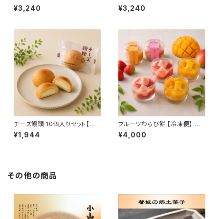
便】フルーツ大福 採れたて みず
便】フルーツ大福 ジューシー 白
¥3,240
¥3,240
みずしい ギフト おもたせ 九州
あん ギフト プレゼント おもたせ
宮崎 都城
九州 宮崎 都城
チーズ饅頭 10個入りセット【常
フルーツわらび餅 【冷凍便】 宮
温便】JAL機内食 チーズ饅頭 ク
崎マンゴー いちごミルク ギフト
¥1,944
¥4,000
ッキー クリームチーズ 高千穂バ
おもたせ 九州 宮崎 鹿児島 都
ター 焼菓子 ギフト おもたせ 九
城
州 宮崎 都城
その他の商品