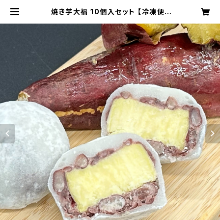
焼き芋大福 10個入セット 【冷凍便】
紅はるか 絶品の甘み 至福の大福 ギ
フト おもたせ 九州 宮崎 鹿児島 都城
| お菓子の小山田 公式オンラインショ
ップ