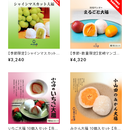
【季節限定】シャインマスカット
【季節・数量限定】宮崎マンゴー
大福 10個入りセット【冷凍便】フ
まるごと大福 6個入りセット【冷
¥3,240
¥4,320
ルーツ大福 白あん ギフト プレ
凍便】完熟マンゴー ミニマンゴ
ゼント おもたせ 九州 宮崎 都城
ー 白餡 フルーツ大福 ギフト プ
レゼント おもたせ 九州 宮崎 都
城
いちご大福 10個入セット 【冷蔵
みかん大福 10個入セット 【冷凍