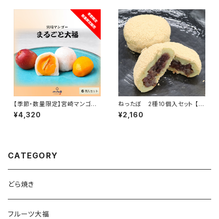
【季節・数量限定】宮崎マンゴー
ねったぼ 2種10個入セット 【冷
まるごと大福 6個入りセット【冷
凍便】 いも餅 ねりくり 郷土菓子
¥4,320
¥2,160
凍便】完熟マンゴー ミニマンゴ
ギフト おもたせ 九州 宮崎 鹿児
ー 白餡 フルーツ大福 ギフト プ
島 都城
レゼント おもたせ 九州 宮崎 都
城
CATEGORY
どら焼き
フルーツ大福