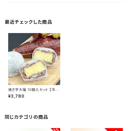
最近チェックした商品
焼き芋大福 10個入セット 【冷凍
便】 紅はるか 絶品の甘み 至福
¥3,780
の大福 ギフト おもたせ 九州 宮
崎 鹿児島 都城
同じカテゴリの商品