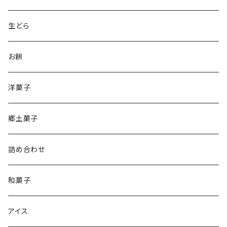
生どら
お餅
洋菓子
郷土菓子
詰め合わせ
和菓子
アイス