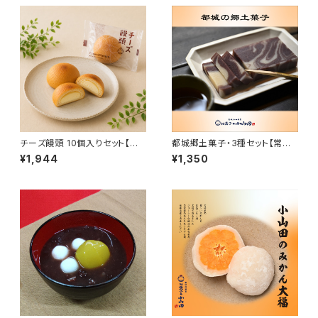
チーズ饅頭 10個入りセット【常
都城郷土菓子・3種セット【常温
温便】JAL機内食 チーズ饅頭 ク
便】木目羹 高麗菓子 煎粉餅 祝
¥1,944
¥1,350
ッキー クリームチーズ 高千穂バ
菓子 きもっかん これがし いこも
ター 焼菓子 ギフト おもたせ 九
ち 薩摩銘菓 九州 宮崎 都城
州 宮崎 都城