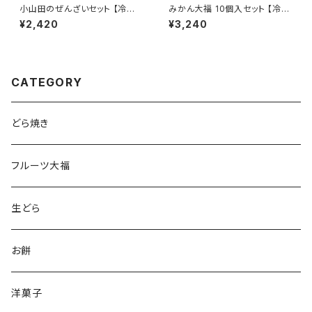
小山田のぜんざいセット 【冷凍
みかん大福 10個入セット 【冷凍
便】栗ぜんざい 芋ぜんざい 杵つ
便】フルーツ大福 ジューシー 白
¥2,420
¥3,240
き餅 小豆 おしるこ ギフト プレ
あん ギフト プレゼント おもたせ
ゼント おもたせ 九州 宮崎 都城
九州 宮崎 都城
CATEGORY
どら焼き
フルーツ大福
生どら
お餅
洋菓子