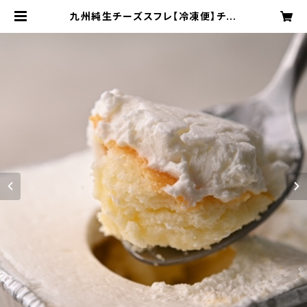
九州純生チーズスフレ【冷凍便】チー
ズケーキ 生クリーム 生チョコ 宮崎マ
ンゴー ギフト プレゼント おもたせ 九
州 宮崎 都城 | お菓子の小山田 公式
オンラインショップ