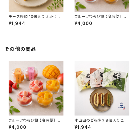
チーズ饅頭 10個入りセット【常
フルーツわらび餅 【冷凍便】 宮
温便】JAL機内食 チーズ饅頭 ク
崎マンゴー いちごミルク ギフト
¥1,944
¥4,000
ッキー クリームチーズ 高千穂バ
おもたせ 九州 宮崎 鹿児島 都
ター 焼菓子 ギフト おもたせ 九
城
州 宮崎 都城
その他の商品
フルーツわらび餅 【冷凍便】 宮
小山田のどら焼き 8個入りセット
崎マンゴー いちごミルク ギフト
【常温便】どら焼 小豆 白餡 抹茶
¥4,000
¥1,944
おもたせ 九州 宮崎 鹿児島 都
ギフト おもたせ 九州 宮崎 都城
城