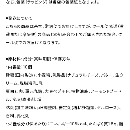
なお、包装（ラッピング）は当店の包装紙となります。
◾発送について
こちらの商品は基本、常温便でお届けしますが、クール便発送（冷
蔵または冷凍便）の商品との組み合わせでご購入された場合、ク
ール便でのお届けとなります。
◾原材料・成分・賞味期限・保存方法
・内容量：10個
砂糖(国内製造)、小麦粉、乳製品(ナチュラルチーズ、バター、生ク
リーム、脱脂粉乳、乳
蛋白)、卵、還元乳糖、大豆ペプチド、植物油脂、アーモンドプード
ル、食塩/膨張剤、増
粘剤(加工澱粉)、pH調整剤、安定剤(増粘多糖類、セルロース)、
香料、乳化剤
・栄養成分（1個あたり）：エネルギー105kcal、たんぱく質1.8g、脂