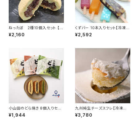
ねったぼ 2種10個入セット 【冷
くずバー 10本入りセット【冷凍
凍便】 いも餅 ねりくり 郷土菓子
便】溶けないアイス 葛バー 夏ス
¥2,160
¥2,592
ギフト おもたせ 九州 宮崎 鹿児
イーツ 九州 宮崎 都城
島 都城
小山田のどら焼き 8個入りセット
九州純生チーズスフレ【冷凍便】
【常温便】どら焼 小豆 白餡 抹茶
チーズケーキ 生クリーム 生チョ
¥1,944
¥3,780
ギフト おもたせ 九州 宮崎 都城
コ 宮崎マンゴー ギフト プレゼン
ト おもたせ 九州 宮崎 都城