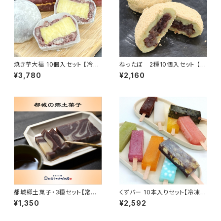
焼き芋大福 10個入セット 【冷凍
ねったぼ 2種10個入セット 【冷
便】 紅はるか 絶品の甘み 至福
凍便】 いも餅 ねりくり 郷土菓子
¥3,780
¥2,160
の大福 ギフト おもたせ 九州 宮
ギフト おもたせ 九州 宮崎 鹿児
崎 鹿児島 都城
島 都城
都城郷土菓子・3種セット【常温
くずバー 10本入りセット【冷凍
便】木目羹 高麗菓子 煎粉餅 祝
便】溶けないアイス 葛バー 夏ス
¥1,350
¥2,592
菓子 きもっかん これがし いこも
イーツ 九州 宮崎 都城
ち 薩摩銘菓 九州 宮崎 都城