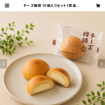
チーズ饅頭 10個入りセット【常温便】
JAL機内食 チーズ饅頭 クッキー クリ
ームチーズ 高千穂バター 焼菓子 ギフ
ト おもたせ 九州 宮崎 都城 | お菓子
の小山田 公式オンラインショップ