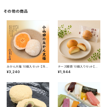
その他の商品
みかん大福 10個入セット 【冷凍
チーズ饅頭 10個入りセット【常
便】フルーツ大福 ジューシー 白
温便】JAL機内食 チーズ饅頭 ク
¥3,240
¥1,944
あん ギフト プレゼント おもたせ
ッキー クリームチーズ 高千穂バ
九州 宮崎 都城
ター 焼菓子 ギフト おもたせ 九
州 宮崎 都城