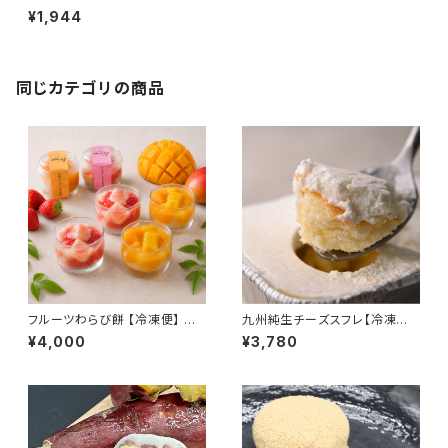
温便】JAL機内食 チーズ饅頭 ク
¥1,944
ッキー クリームチーズ 高千穂バ
ター 焼菓子 ギフト おもたせ 九
州 宮崎 都城
同じカテゴリの商品
フルーツわらび餅 【冷凍便】 宮
九州純生チーズスフレ【冷凍便】
崎マンゴー いちごミルク ギフト
チーズケーキ 生クリーム 生チョ
¥4,000
¥3,780
おもたせ 九州 宮崎 鹿児島 都
コ 宮崎マンゴー ギフト プレゼン
城
ト おもたせ 九州 宮崎 都城